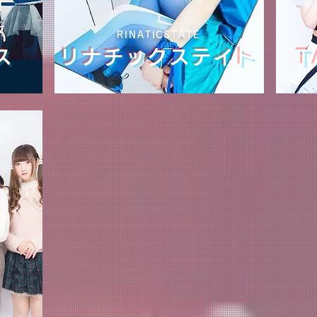
RINATICSTATE
ス
リナチックステイト
T