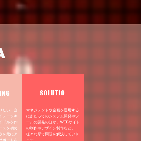
A
SOLUTIO
ING
りたい、企
​マネジメントや企画を運用する
イメージキ
にあたってのシステム開発やツ
イドルを作
ールの開発のほか、WEBサイト
ースを初め
の制作やデザイン制作など、
ウを元にア
様々な形で問題を解決していき
サポートを
ます。